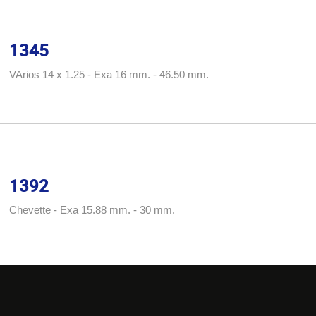
1345
VArios 14 x 1.25 - Exa 16 mm. - 46.50 mm.
1392
Chevette - Exa 15.88 mm. - 30 mm.