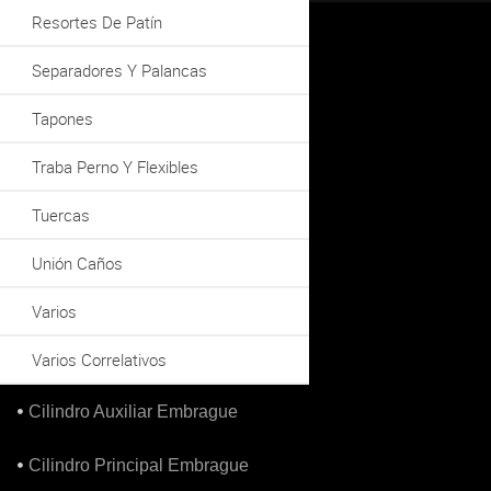
Resortes De Patín
Separadores Y Palancas
Tapones
Traba Perno Y Flexibles
Tuercas
Unión Caños
Varios
Varios Correlativos
Cilindro Auxiliar Embrague
Cilindro Principal Embrague