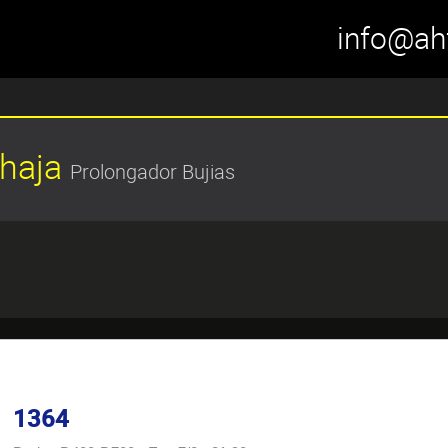
info@ah
Chaja
Prolongador Bujias
1364