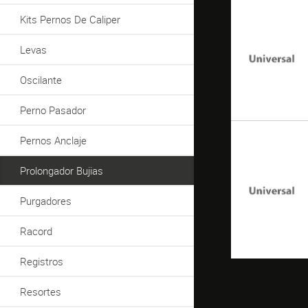
Kits Pernos De Caliper
Levas
Oscilante
Perno Pasador
Pernos Anclaje
Prolongador Bujias
Purgadores
Racord
Registros
Resortes