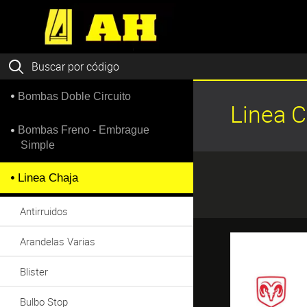
Bombas Doble Circuito
Linea 
Bombas Freno - Embrague
Simple
Linea Chaja
Antirruidos
Arandelas Varias
Blister
Bulbo Stop