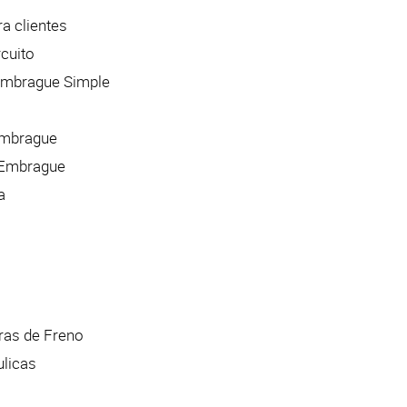
a clientes
cuito
Embrague Simple
 Embrague
l Embrague
a
ras de Freno
ulicas