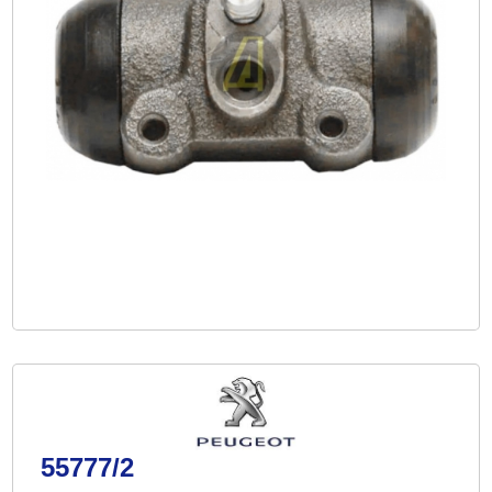
55777/2