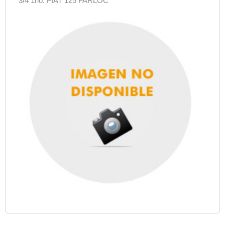
3/4 1rio. FIAT 125 FARLOC