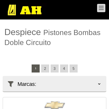
Despiece
Pistones Bombas
Doble Circuito
2
3
4
5
1