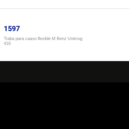
1597
Traba para caa±o flexible M Benz Unimog
416