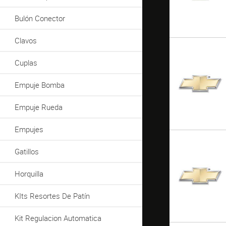
Bulón Conector
Clavos
Cuplas
Empuje Bomba
Empuje Rueda
Empujes
Gatillos
Horquilla
KIts Resortes De Patín
Kit Regulacion Automatica