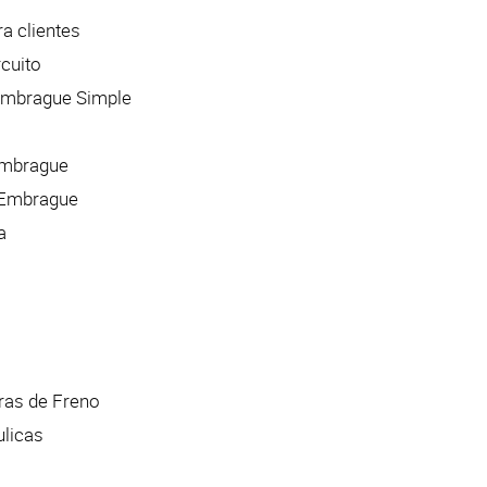
a clientes
cuito
Embrague Simple
 Embrague
l Embrague
a
ras de Freno
ulicas