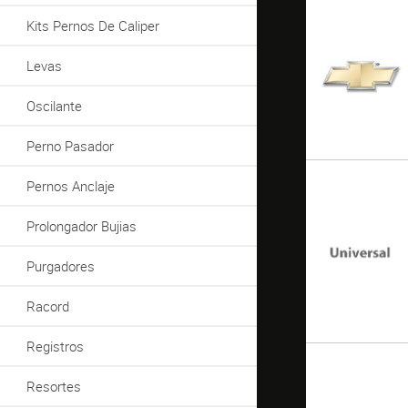
Kits Pernos De Caliper
Levas
Oscilante
Perno Pasador
Pernos Anclaje
Prolongador Bujias
Purgadores
Racord
Registros
Resortes