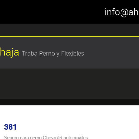
info@ah
Chaja
Traba Perno y Flexibles
381
Seguro para perno Chevrolet automoviles