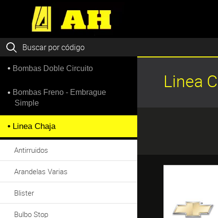
Bombas Doble Circuito
Linea 
Bombas Freno - Embrague
Simple
Linea Chaja
Antirruidos
Arandelas Varias
Blister
Bulbo Stop