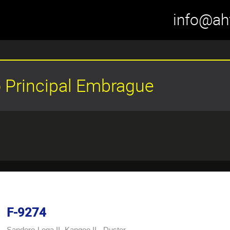
info@ah
o Principal Embrague
F-9274
Sandero-Loga II- Kangoo II - Duster -